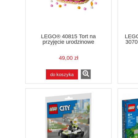
LEGO® 40815 Tort na
LEG
przyjęcie urodzinowe
30703
49,00 zł
do koszyka