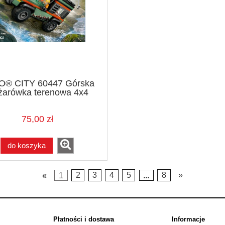
® CITY 60447 Górska
żarówka terenowa 4x4
75,00 zł
do koszyka
«
1
2
3
4
5
...
8
»
Płatności i dostawa
Informacje