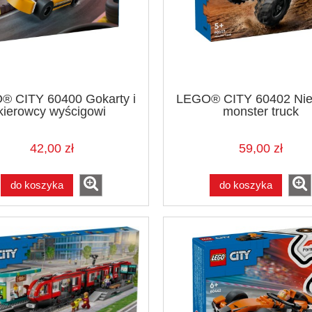
 CITY 60400 Gokarty i
LEGO® CITY 60402 Nie
kierowcy wyścigowi
monster truck
42,00 zł
59,00 zł
do koszyka
do koszyka