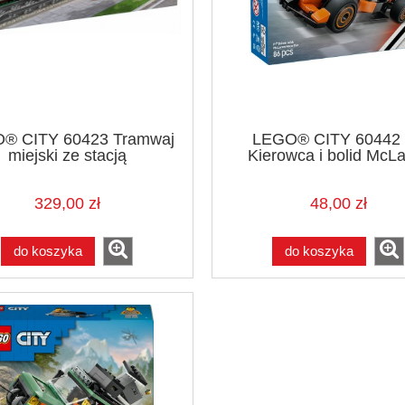
® CITY 60423 Tramwaj
LEGO® CITY 60442
miejski ze stacją
Kierowca i bolid McL
329,00 zł
48,00 zł
do koszyka
do koszyka