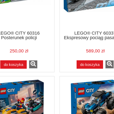
LEGO® CITY 60316
LEGO® CITY 6033
Posterunek policji
Ekspresowy pociąg pasa
250,00 zł
589,00 zł
do koszyka
do koszyka