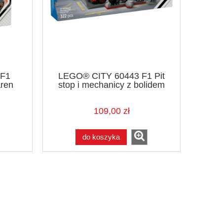
 F1
LEGO® CITY 60443 F1 Pit
aren
stop i mechanicy z bolidem
Ferrari
109,00 zł
do koszyka