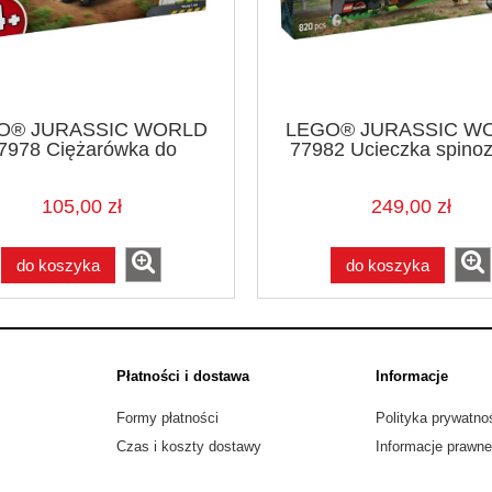
O® JURASSIC WORLD
LEGO® JURASSIC W
7978 Ciężarówka do
77982 Ucieczka spino
transportu młodego
tyranozaura
105,00 zł
249,00 zł
do koszyka
do koszyka
Płatności i dostawa
Informacje
Formy płatności
Polityka prywatno
Czas i koszty dostawy
Informacje prawne