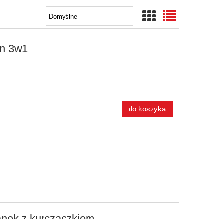
n 3w1
do koszyka
ek z kurczaczkiem