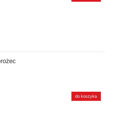
rożec
do koszyka