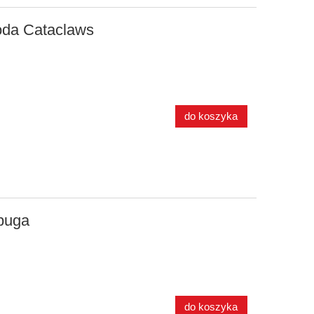
da Cataclaws
do koszyka
puga
do koszyka