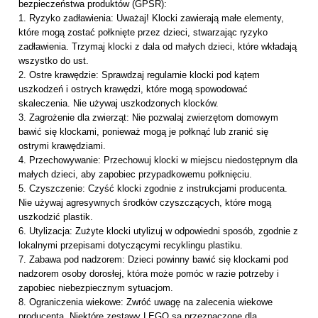
bezpieczeństwa produktów (GPSR):
1. Ryzyko zadławienia: Uważaj! Klocki zawierają małe elementy,
które mogą zostać połknięte przez dzieci, stwarzając ryzyko
zadławienia. Trzymaj klocki z dala od małych dzieci, które wkładają
wszystko do ust.
2. Ostre krawędzie: Sprawdzaj regularnie klocki pod kątem
uszkodzeń i ostrych krawędzi, które mogą spowodować
skaleczenia. Nie używaj uszkodzonych klocków.
3. Zagrożenie dla zwierząt: Nie pozwalaj zwierzętom domowym
bawić się klockami, ponieważ mogą je połknąć lub zranić się
ostrymi krawędziami.
4. Przechowywanie: Przechowuj klocki w miejscu niedostępnym dla
małych dzieci, aby zapobiec przypadkowemu połknięciu.
5. Czyszczenie: Czyść klocki zgodnie z instrukcjami producenta.
Nie używaj agresywnych środków czyszczących, które mogą
uszkodzić plastik.
6. Utylizacja: Zużyte klocki utylizuj w odpowiedni sposób, zgodnie z
lokalnymi przepisami dotyczącymi recyklingu plastiku.
7. Zabawa pod nadzorem: Dzieci powinny bawić się klockami pod
nadzorem osoby dorosłej, która może pomóc w razie potrzeby i
zapobiec niebezpiecznym sytuacjom.
8. Ograniczenia wiekowe: Zwróć uwagę na zalecenia wiekowe
producenta. Niektóre zestawy LEGO są przeznaczone dla