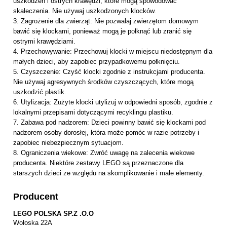
uszkodzeń i ostrych krawędzi, które mogą spowodować
skaleczenia. Nie używaj uszkodzonych klocków.
3. Zagrożenie dla zwierząt: Nie pozwalaj zwierzętom domowym
bawić się klockami, ponieważ mogą je połknąć lub zranić się
ostrymi krawędziami.
4. Przechowywanie: Przechowuj klocki w miejscu niedostępnym dla
małych dzieci, aby zapobiec przypadkowemu połknięciu.
5. Czyszczenie: Czyść klocki zgodnie z instrukcjami producenta.
Nie używaj agresywnych środków czyszczących, które mogą
uszkodzić plastik.
6. Utylizacja: Zużyte klocki utylizuj w odpowiedni sposób, zgodnie z
lokalnymi przepisami dotyczącymi recyklingu plastiku.
7. Zabawa pod nadzorem: Dzieci powinny bawić się klockami pod
nadzorem osoby dorosłej, która może pomóc w razie potrzeby i
zapobiec niebezpiecznym sytuacjom.
8. Ograniczenia wiekowe: Zwróć uwagę na zalecenia wiekowe
producenta. Niektóre zestawy LEGO są przeznaczone dla
starszych dzieci ze względu na skomplikowanie i małe elementy.
Producent
LEGO POLSKA SP.Z .O.O
Wołoska 22A