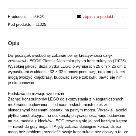
Producent:
LEGO®
zapytaj o produkt
Kod produktu:
11025
Opis
Daj początek swobodnej zabawie pełnej kreatywności dzięki
zestawowi LEGO® Classic Niebieska płytka konstrukcyjna (11025).
Wysokiej jakości duża płytka LEGO o wymiarach 25 cm × 25 cm z
wypustkami w układzie 32 × 32 stanowi podstawę, na której dzieci
mogą tworzyć krajobrazy, budować swoje zabawki, bawić się nimi i
je eksponować.
Podstawa do rozwoju wyobraźni
Zachęć konstruktorów LEGO do skorzystania z nieograniczonych
możliwości budowania — od nadmorskich miasteczek ze
słonecznymi basenami postatki na pełnym morzu. Wysokiej jakości
płytka konstrukcyjna ma doskonałą przyczepność, więc budowane
na niej modele z klocków LEGO trzymają się jej pod każdym kątem
— nawet do góry nogami! A gdy zabawa dobiegnie końca, dzieci
mogą bez problemu przenieść swoje konstrukcje bez obawy o to, że