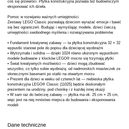
coś się przewróci. Płytka konstrukcyjna pozwala też budowniczym
eksponować ich dzieła.
Pomoc w rozwijaniu ważnych umiejętności
Zestawy LEGO Classic pozwalają dzieciom wyrażać emocje i bawić
się bez ograniczeń. Budując i wymyślając modele, dzieci ćwiczą
umiejętności swobodnego myślenia i rozwiązywania problemów.
• Fundament kreatywnej zabawy — ta płytka konstrukcyjna 32 × 32
wypustki stanowi pole do popisu dla dziecięcej wyobraźni
• Wytrzymała i solidna — dzięki 1024 równo ułożonym wypustkom
modele budowane z klocków LEGO® mocno się trzymają płytki
• Świat kreatywnych możliwości — dzieci mogą zbudować
wszystko, co tylko sobie wyobrażą: od nadmorskich miasteczek ze
słonecznymi basenami po statki na otwartym morzu
• Prezent dla dzieci w wieku od czterech lat — niebieska płytka
konstrukcyjna LEGO® Classic (11025) będzie doskonałym
prezentem na urodziny, pod choinkę i z każdej innej okazji
• W sam raz do twórczej zabawy — płytka ma ok. 25 cm × 25 cm,
więc jest na niej mnóstwo miejsca do budowania i eksponowania
modeli
Dane techniczne